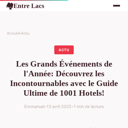
Entre Lacs
🏘
Accueil
›
Actu
ACTU
Les Grands Événements de
l'Année: Découvrez les
Incontournables avec le Guide
Ultime de 1001 Hotels!
Emmanuel
•
13 avril 2025
•
1 min de lecture