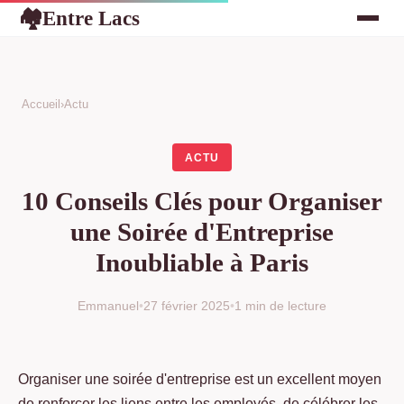
Entre Lacs
🏘
Accueil
›
Actu
ACTU
10 Conseils Clés pour Organiser
une Soirée d'Entreprise
Inoubliable à Paris
Emmanuel
•
27 février 2025
•
1 min de lecture
Organiser une soirée d'entreprise est un excellent moyen
de renforcer les liens entre les employés, de célébrer les